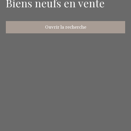
Biens neufs en vente
Ouvrir la recherche
Type d'offre
Neuf
Type de bien
Maison
Localisation
Budget max (€)
Surface min (m²)