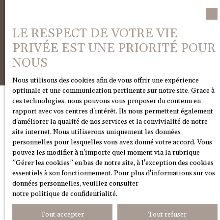
LE RESPECT DE VOTRE VIE
Recevoir des annonces
PRIVÉE EST UNE PRIORITÉ POUR
NOUS
Nous utilisons des cookies afin de vous offrir une expérience
optimale et une communication pertinente sur notre site. Grace à
ces technologies, nous pouvons vous proposer du contenu en
rapport avec vos centres d'intérêt. Ils nous permettent également
JE RECHERCHE UN BIEN
d'améliorer la qualité de nos services et la convivialité de notre
site internet. Nous utiliserons uniquement les données
personnelles pour lesquelles vous avez donné votre accord. Vous
Vente maison Claix (38640)
pouvez les modifier à n'importe quel moment via la rubrique
″Gérer les cookies″ en bas de notre site, à l'exception des cookies
Vente appartement Claix (38640)
essentiels à son fonctionnement. Pour plus d'informations sur vos
Vente appartement Grenoble (38100)
données personnelles, veuillez consulter
notre politique de confidentialité
.
Vente maison Saint-Paul-de-Varces (38760)
Vente appartement Grenoble (38000)
Tout accepter
Tout refuser