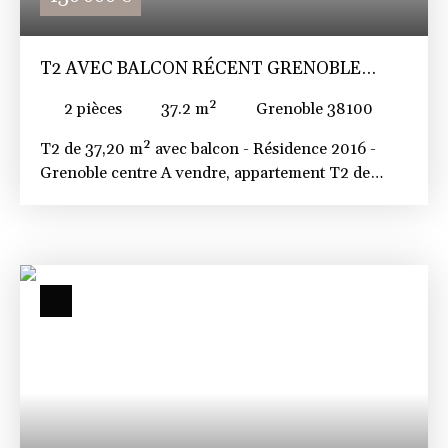
T2 AVEC BALCON RÉCENT GRENOBLE
CENTRE
2
pièces
37.2
m²
Grenoble 38100
T2 de 37,20 m² avec balcon - Résidence 2016 -
Grenoble centre A vendre, appartement T2 de
37,20 m² situé cours de la libération et du Général
de Gaulle à Grenoble, dans une résidence de 2016.
Idéalement situé au 3ème étage sur 8, avec
ascenseur. Ce bien lumineux se compose d'une
entrée avec espace rangement/buanderie, d'un
séjour avec cuisine ouverte équipée, d'une
chambre avec placards intégrés et d'une salle d'eau
moderne avec wc. Un balcon couvert de 3,40 m²
offrant une vue dégagée sur des espaces verts
complète cet appartement, idéal pour profiter des
beaux jours. Résidence fermée sécurisée avec