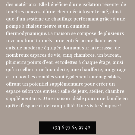
des matériaux. Elle bénéficie d’une isolation récente, de
fenêtres neuves, d’une cheminée à foyer fermé, ainsi
que d’un système de chauffage performant grâce à une
pompe à chaleur neuve et un cumulus
thermodynamique.La maison se compose de plusieurs
niveaux fonctionnels : une entrée accueillante avec
cuisine moderne équipée donnant sur la terrasse, de
nombreux espaces de vie, cinq chambres, un bureau,
plusieurs points d’eau et toilettes à chaque étage, ainsi
qu’un cellier, une buanderie, une chaufferie, un garage
et un box.Les combles sont également aménageables,
offrant un potentiel supplémentaire pour créer un
espace selon vos envies : salle de jeux, atelier, chambre
supplémentaire…Une maison idéale pour une famille en
quête d’espace et de tranquillité .Une visite s’impose !
+33 6 77 64 97 42