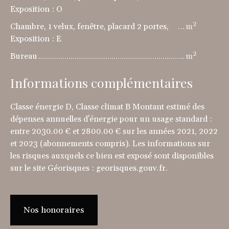
Exposition : O
Chambre, 1 velux, fenêtre, placard 2 portes,
m²
Exposition : E
Bureau
m²
Informations complémentaires
Classe énergie D, Classe climat B Montant estimé des
dépenses annuelles d'énergie pour un usage standard :
entre 2030.00 € et 2800.00 € sur les années 2021, 2022
et 2023 (abonnements compris). Les informations sur
les risques auxquels ce bien est exposé sont disponibles
sur le site Géorisques : georisques.gouv.fr.
Nos honoraires