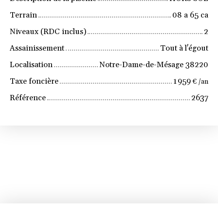
Terrain
08 a 65 ca
Niveaux (RDC inclus)
2
Assainissement
Tout à l'égout
Localisation
Notre-Dame-de-Mésage 38220
Taxe foncière
1 959
€ /an
Référence
2637