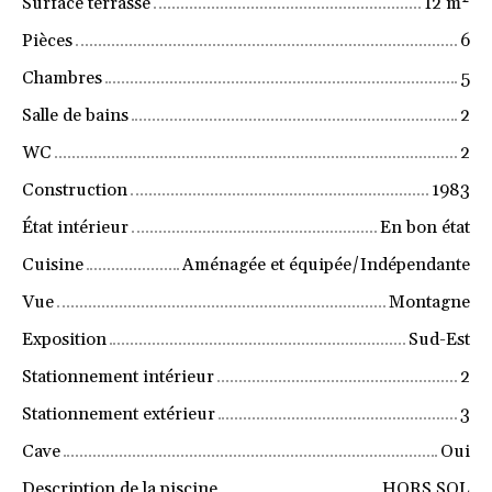
Surface terrasse
12
m²
Pièces
6
Chambres
5
Salle de bains
2
WC
2
Construction
1983
État intérieur
En bon état
Cuisine
Aménagée et équipée/Indépendante
Vue
Montagne
Exposition
Sud-Est
Stationnement intérieur
2
Stationnement extérieur
3
Cave
Oui
Description de la piscine
HORS SOL