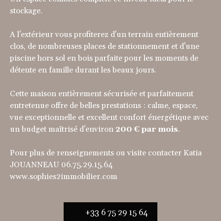
stockage.
A l'extérieur vous profiterez d'un terrain entièrement
clos, de nombreuses places de stationnement et d'une
piscine hors sol en bois parfaite pour les moments de
détente en famille durant les beaux jours.
Cette maison entièrement sécurisée et parfaitement
entretenue offre de belles prestations : calme, espace,
vue exceptionnelle et excellent confort énergétique avec
un budget maîtrisé d'environ
200 € par mois
.
Pour plus de renseignements ou visite contacter Katia
JOUANNEAU 06.75.29.15.64
www.sophies2immobilier.com
+33 6 75 29 15 64