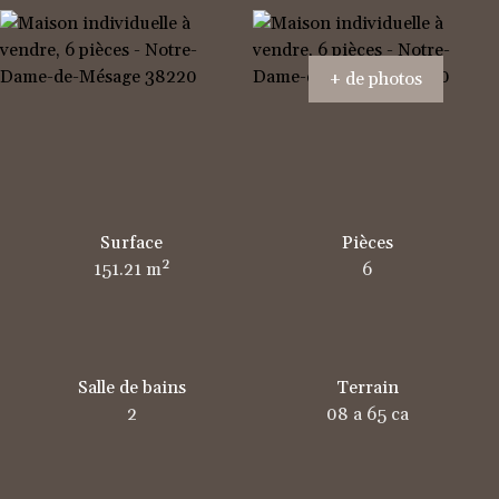
+ de photos
Surface
Pièces
151.21
m²
6
Salle de bains
Terrain
2
08 a 65 ca