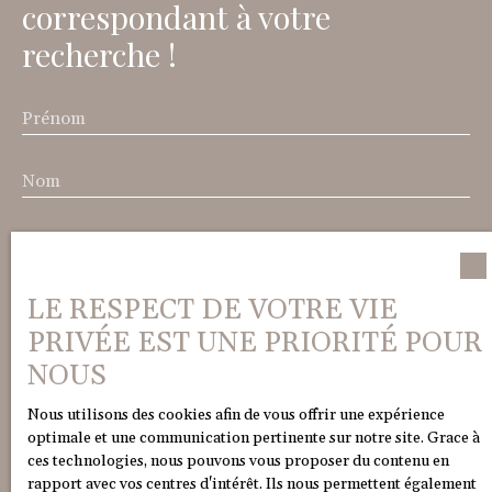
correspondant à votre
des commodités.
recherche !
Prénom
Nom
Email
Type d'offre
LE RESPECT DE VOTRE VIE
Vente
PRIVÉE EST UNE PRIORITÉ POUR
Type de bien
NOUS
Maison
Localisation
Nous utilisons des cookies afin de vous offrir une expérience
Saint-Paul-de-Varces (38760)
optimale et une communication pertinente sur notre site. Grace à
ces technologies, nous pouvons vous proposer du contenu en
rapport avec vos centres d'intérêt. Ils nous permettent également