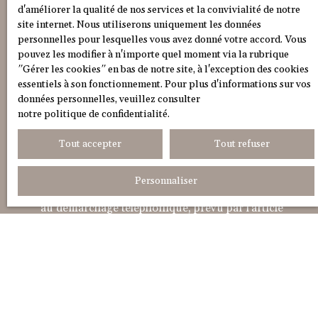
Budget max (€)
d'améliorer la qualité de nos services et la convivialité de notre
site internet. Nous utiliserons uniquement les données
personnelles pour lesquelles vous avez donné votre accord. Vous
Surface min (m²)
pouvez les modifier à n'importe quel moment via la rubrique
″Gérer les cookies″ en bas de notre site, à l'exception des cookies
Pièces min
essentiels à son fonctionnement. Pour plus d'informations sur vos
données personnelles, veuillez consulter
notre politique de confidentialité
.
J'accepte le traitement de mes données
personnelles conformément au RGPD. Si vous ne
Tout accepter
Tout refuser
souhaitez pas faire l'objet de prospection
commerciale par voie téléphonique, vous pouvez
Personnaliser
vous inscrire gratuitement sur la liste d'opposition
au démarchage téléphonique, prévu par l'article
L223-1 du code de la consommation, sur le site
Internet www.bloctel.gouv.fr ou par courrier
adressé à :
Société Worldline, Service Bloctel, CS 61311, 41013
BLOIS CEDEX.