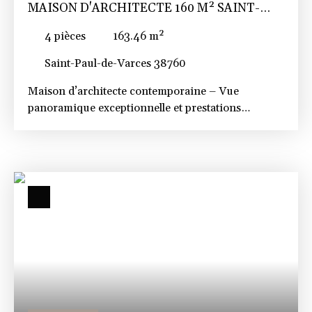
MAISON D'ARCHITECTE 160 M² SAINT-
PAUL-DE-VARCES
4
pièces
163.46
m²
Saint-Paul-de-Varces 38760
Maison d’architecte contemporaine – Vue
panoramique exceptionnelle et prestations
premium – Saint-Paul-de-Varces Nichée dans un
environnement privilégié et très recherché sur les
hauteurs de Saint-Paul-de-Varces, cette
remarquable maison d’architecte construite en
2020 offre une alliance rare entre élégance
contemporaine, prestations haut de gamme et
cadre naturel d’exception. Développant environ
160 m² habitables sur un terrain paysagé de 722
m², elle bénéficie d’une exposition sud-est idéale,
offrant une luminosité remarquable tout au long
de la journée et une vue panoramique
spectaculaire sur les massifs de Belledonne et